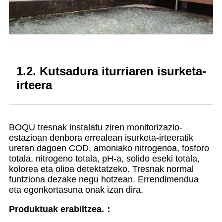
1.2. Kutsadura iturriaren isurketa-
irteera
BOQU tresnak instalatu ziren monitorizazio-
estazioan denbora errealean isurketa-irteeratik
uretan dagoen COD, amoniako nitrogenoa, fosforo
totala, nitrogeno totala, pH-a, solido eseki totala,
kolorea eta olioa detektatzeko. Tresnak normal
funtziona dezake negu hotzean. Errendimendua
eta egonkortasuna onak izan dira.
Produktuak erabiltzea.
：