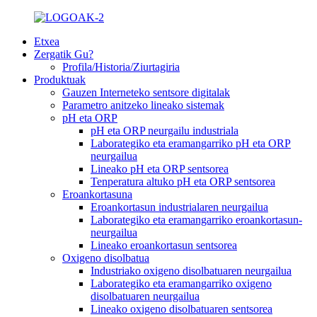
Etxea
Zergatik Gu?
Profila/Historia/Ziurtagiria
Produktuak
Gauzen Interneteko sentsore digitalak
Parametro anitzeko lineako sistemak
pH eta ORP
pH eta ORP neurgailu industriala
Laborategiko eta eramangarriko pH eta ORP
neurgailua
Lineako pH eta ORP sentsorea
Tenperatura altuko pH eta ORP sentsorea
Eroankortasuna
Eroankortasun industrialaren neurgailua
Laborategiko eta eramangarriko eroankortasun-
neurgailua
Lineako eroankortasun sentsorea
Oxigeno disolbatua
Industriako oxigeno disolbatuaren neurgailua
Laborategiko eta eramangarriko oxigeno
disolbatuaren neurgailua
Lineako oxigeno disolbatuaren sentsorea