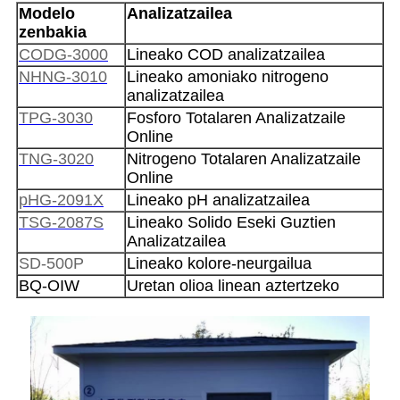
Modelo
Analizatzailea
zenbakia
CODG-3000
Lineako COD analizatzailea
NHNG-3010
Lineako amoniako nitrogeno
analizatzailea
TPG-3030
Fosforo Totalaren Analizatzaile
Online
TNG-3020
Nitrogeno Totalaren Analizatzaile
Online
pHG-2091X
Lineako pH analizatzailea
TSG-2087S
Lineako Solido Eseki Guztien
Analizatzailea
SD-500P
Lineako kolore-neurgailua
BQ-OIW
Uretan olioa linean aztertzeko