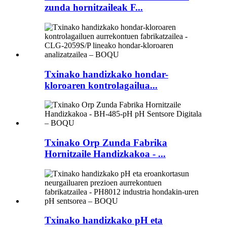
zunda hornitzaileak F...
Txinako handizkako hondar-
kloroaren kontrolagailua...
Txinako Orp Zunda Fabrika
Hornitzaile Handizkakoa - ...
Txinako handizkako pH eta