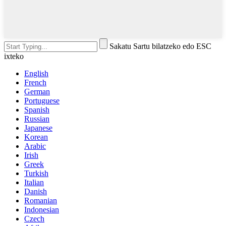
Sakatu Sartu bilatzeko edo ESC
ixteko
English
French
German
Portuguese
Spanish
Russian
Japanese
Korean
Arabic
Irish
Greek
Turkish
Italian
Danish
Romanian
Indonesian
Czech