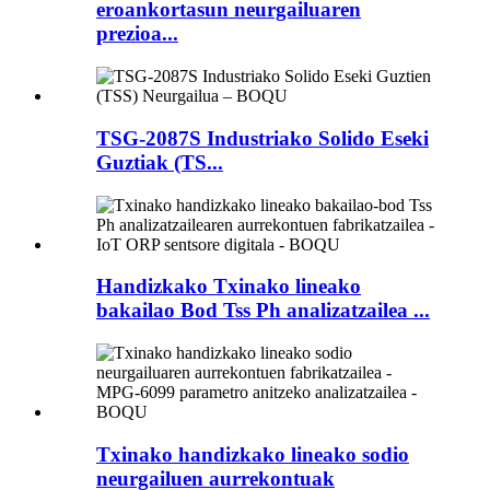
eroankortasun neurgailuaren
prezioa...
TSG-2087S Industriako Solido Eseki
Guztiak (TS...
Handizkako Txinako lineako
bakailao Bod Tss Ph analizatzailea ...
Txinako handizkako lineako sodio
neurgailuen aurrekontuak