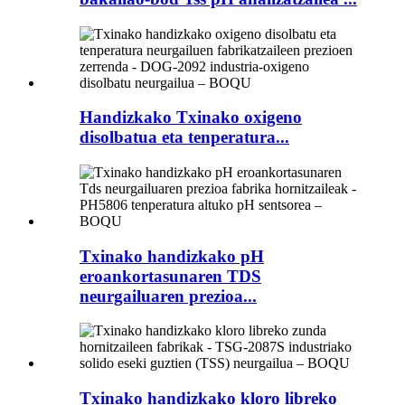
Handizkako Txinako oxigeno
disolbatua eta tenperatura...
Txinako handizkako pH
eroankortasunaren TDS
neurgailuaren prezioa...
Txinako handizkako kloro libreko