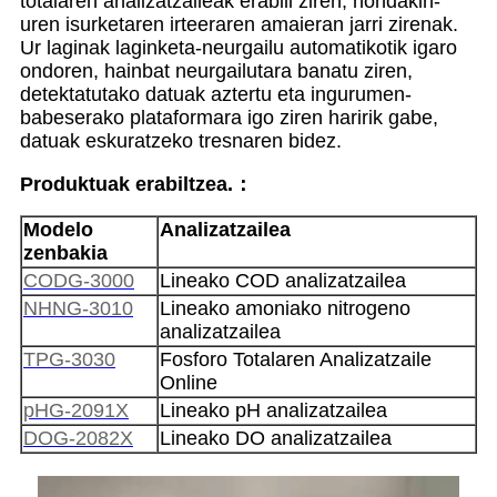
totalaren analizatzaileak erabili ziren, hondakin-
uren isurketaren irteeraren amaieran jarri zirenak.
Ur laginak laginketa-neurgailu automatikotik igaro
ondoren, hainbat neurgailutara banatu ziren,
detektatutako datuak aztertu eta ingurumen-
babeserako plataformara igo ziren haririk gabe,
datuak eskuratzeko tresnaren bidez.
Produktuak erabiltzea.
：
Modelo
Analizatzailea
zenbakia
CODG-3000
Lineako COD analizatzailea
NHNG-3010
Lineako amoniako nitrogeno
analizatzailea
TPG-3030
Fosforo Totalaren Analizatzaile
Online
pHG-2091X
Lineako pH analizatzailea
DOG-2082X
Lineako DO analizatzailea