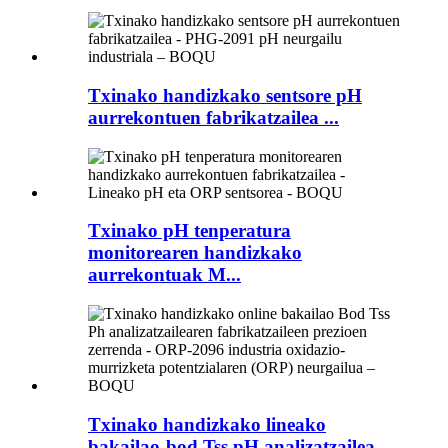
Txinako handizkako sentsore pH
aurrekontuen fabrikatzailea ...
Txinako pH tenperatura
monitorearen handizkako
aurrekontuak M...
Txinako handizkako lineako
bakailao-bod Tss pH analizatzailea ...