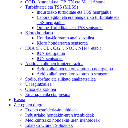
COD, Amoniakoa, TP, TN eta Metal Astuna
Turbiditatea eta TSS (MLSS)
Industriako turbiditate eta TSS neurgailua
Laborategiko eta eramangarriko turbiditate eta
TSS neurgailua
Online Turbiditate eta TSS sentsorea
Kloro hondarra
Hondar-kloroaren analizatzailea
Kloro hondarraren sentsorea
IOIA (F-, CL-, Ca2+, NO3-, NH4+ etab.)
ION neurgailua
ION sentsorea
Azido alkalinoen kontzentrazioa
Azido alkalinoen kontzentrazio neurgailua
Azido alkalinoen kontzentrazio sentsorea
Sodio, fosfato eta silikato analizatzailea
Ur lagintzailea
Olioa eta kolorea
Emaria, maila eta presioa
Kasua
Zer egiten dugu
Etxeko estolderia-irtenbideak
Industriako hondakin-uren irtenbideak
Medikuntzako hondakin-uren irtenbideak
Edateko Uraren Soluzioak