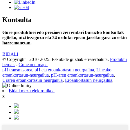
Kontsulta
Gure produktuei edo prezioen zerrendari buruzko kontsultak
egiteko, utzi iezaguzu eta 24 orduko epean jarriko gara zurekin
harremanetan.
BIDALI
© Copyright - 2010-2025: Eskubide guztiak erreserbatuta.
Produktu
beroak
-
Gunearen mapa
pH transmisorea
,
pH eta eroankortasun neurgailua
,
Lineako
eroankortasun-neurgailua
,
pH-aren eroankortasun-neurgailua
,
Uraren eroankortasun-neurgailua
,
Eroankortasun-neurgailua
,
Bidali mezu elektronikoa
x