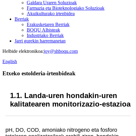
Galdara Uraren Soluzioak
Farmazia eta Bioteknologiako Soluzioak
Akuikulturako irtenbidea
Berriak
Erakusketaren Berriak
BOQU Albisteak
Industriako Berriak
Jarri gurekin harremanetan
Helbide elektronikoa:
joy@shboqu.com
English
Etxeko estolderia-irtenbideak
1.1. Landa-uren hondakin-uren
kalitatearen monitorizazio-estazioa
pH, DO, COD, amoniako nitrogeno eta fosforo