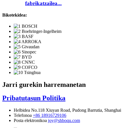
fabrikatzailea...
Bikotekidea:
Jarri gurekin harremanetan
Pribatutasun Politika
Helbidea
No.118 Xiuyan Road, Pudong Barrutia, Shanghai
Telefonoa
+86 18916729106
Posta elektronikoa
joy@shboqu.com