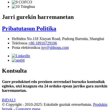
Jarri gurekin harremanetan
Pribatutasun Politika
Helbidea
No.118 Xiuyan Road, Pudong Barrutia, Shanghai
Telefonoa
+86 18916729106
Posta elektronikoa
joy@shboqu.com
Kontsulta
Gure produktuei edo prezioen zerrendari buruzko kontsultak
egiteko, utzi iezaguzu eta 24 orduko epean jarriko gara zurekin
harremanetan.
BIDALI
© Copyright - 2010-2025: Eskubide guztiak erreserbatuta.
Produktu
beroak
-
Gunearen mapa