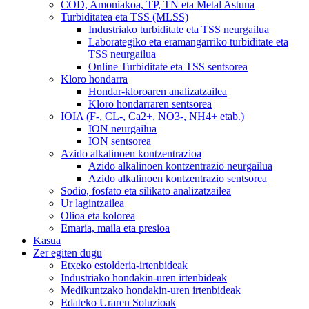
COD, Amoniakoa, TP, TN eta Metal Astuna
Turbiditatea eta TSS (MLSS)
Industriako turbiditate eta TSS neurgailua
Laborategiko eta eramangarriko turbiditate eta
TSS neurgailua
Online Turbiditate eta TSS sentsorea
Kloro hondarra
Hondar-kloroaren analizatzailea
Kloro hondarraren sentsorea
IOIA (F-, CL-, Ca2+, NO3-, NH4+ etab.)
ION neurgailua
ION sentsorea
Azido alkalinoen kontzentrazioa
Azido alkalinoen kontzentrazio neurgailua
Azido alkalinoen kontzentrazio sentsorea
Sodio, fosfato eta silikato analizatzailea
Ur lagintzailea
Olioa eta kolorea
Emaria, maila eta presioa
Kasua
Zer egiten dugu
Etxeko estolderia-irtenbideak
Industriako hondakin-uren irtenbideak
Medikuntzako hondakin-uren irtenbideak
Edateko Uraren Soluzioak