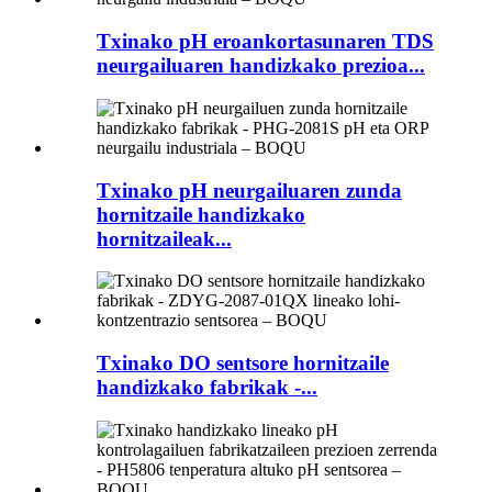
Txinako pH eroankortasunaren TDS
neurgailuaren handizkako prezioa...
Txinako pH neurgailuaren zunda
hornitzaile handizkako
hornitzaileak...
Txinako DO sentsore hornitzaile
handizkako fabrikak -...