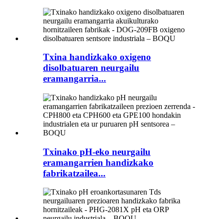
Txina handizkako oxigeno
disolbatuaren neurgailu
eramangarria...
Txinako pH-eko neurgailu
eramangarrien handizkako
fabrikatzailea...