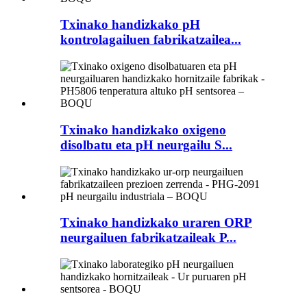
Txinako handizkako pH
kontrolagailuen fabrikatzailea...
Txinako handizkako oxigeno
disolbatu eta pH neurgailu S...
Txinako handizkako uraren ORP
neurgailuen fabrikatzaileak P...