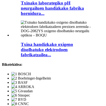
Txinako laborategiko pH
neurgailuen handizkako fabrika
hornidura...
Txina handizkako oxigeno
disolbatuko elektrodoen
fabrikatzailea...
Bikotekidea: