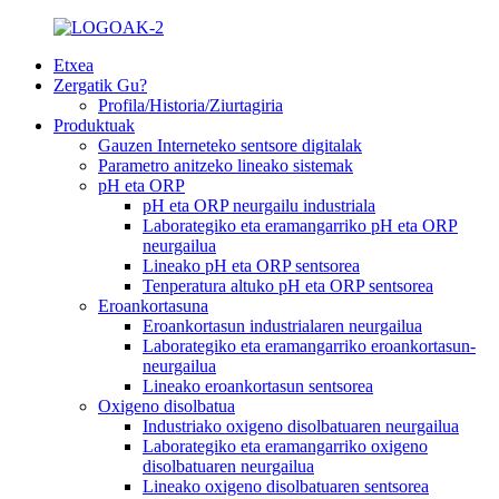
Etxea
Zergatik Gu?
Profila/Historia/Ziurtagiria
Produktuak
Gauzen Interneteko sentsore digitalak
Parametro anitzeko lineako sistemak
pH eta ORP
pH eta ORP neurgailu industriala
Laborategiko eta eramangarriko pH eta ORP
neurgailua
Lineako pH eta ORP sentsorea
Tenperatura altuko pH eta ORP sentsorea
Eroankortasuna
Eroankortasun industrialaren neurgailua
Laborategiko eta eramangarriko eroankortasun-
neurgailua
Lineako eroankortasun sentsorea
Oxigeno disolbatua
Industriako oxigeno disolbatuaren neurgailua
Laborategiko eta eramangarriko oxigeno
disolbatuaren neurgailua
Lineako oxigeno disolbatuaren sentsorea