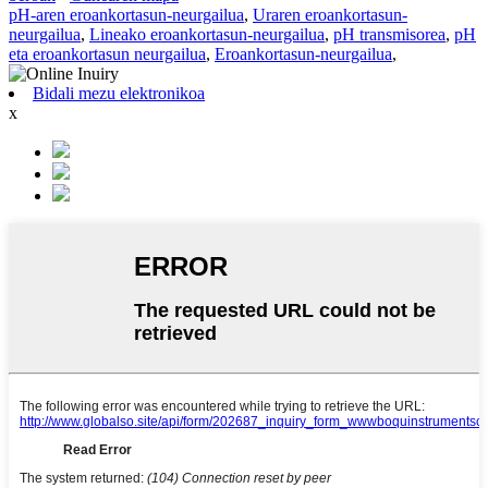
pH-aren eroankortasun-neurgailua
,
Uraren eroankortasun-
neurgailua
,
Lineako eroankortasun-neurgailua
,
pH transmisorea
,
pH
eta eroankortasun neurgailua
,
Eroankortasun-neurgailua
,
Bidali mezu elektronikoa
x