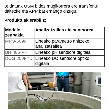
3) datuak GSM bidez mugikorrera ere transferitu
daitezke eta APP bat emango dizugu.
Produktuak erabiliz:
Modelo
Analizatzailea eta sentsorea
zenbakia
MPG-6099
Lineako parametro anitzeko
analizatzailea
BH-485-PH
Lineako pH sentsore digitala
DOG-209FYD
Lineako DO sentsore optiko
digitala