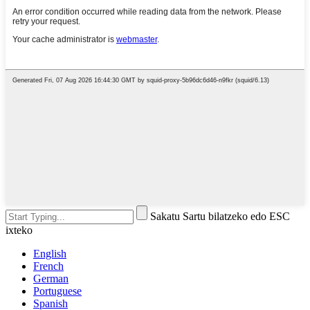
Sakatu Sartu bilatzeko edo ESC
ixteko
English
French
German
Portuguese
Spanish