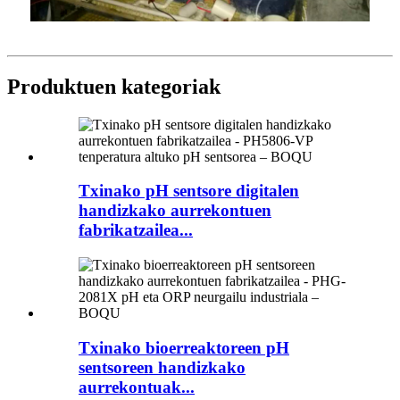
Produktuen kategoriak
Txinako pH sentsore digitalen
handizkako aurrekontuen
fabrikatzailea...
Txinako bioerreaktoreen pH
sentsoreen handizkako
aurrekontuak...