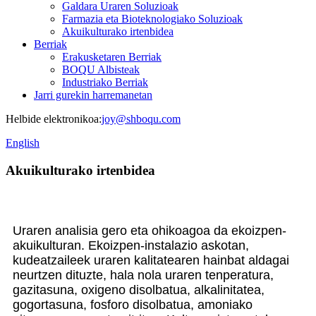
Galdara Uraren Soluzioak
Farmazia eta Bioteknologiako Soluzioak
Akuikulturako irtenbidea
Berriak
Erakusketaren Berriak
BOQU Albisteak
Industriako Berriak
Jarri gurekin harremanetan
Helbide elektronikoa:
joy@shboqu.com
English
Akuikulturako irtenbidea
Uraren analisia gero eta ohikoagoa da ekoizpen-
akuikulturan. Ekoizpen-instalazio askotan,
kudeatzaileek uraren kalitatearen hainbat aldagai
neurtzen dituzte, hala nola uraren tenperatura,
gazitasuna, oxigeno disolbatua, alkalinitatea,
gogortasuna, fosforo disolbatua, amoniako