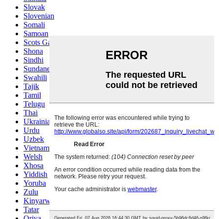
Slovak
Slovenian
Somali
Samoan
Scots Gaelic
Shona
Sindhi
Sundanese
Swahili
Tajik
Tamil
Telugu
Thai
Ukrainian
Urdu
Uzbek
Vietnamese
Welsh
Xhosa
Yiddish
Yoruba
Zulu
Kinyarwanda
Tatar
Oriya