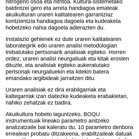
nitrogeno osoa eta nitritoa. Kultura-sistemetako
baldintzei gero eta arreta handiagoa emateak
akuikulturan uraren kalitatearen garrantziaz
kontzientzia handiagoa dagoela eta kudeaketa
hobetzeko nahia dagoela adierazten du.
Instalazio gehienek ez dute uraren kalitatearen
laborategirik edo uraren analisi metodologian
trebatutako pertsonarik analisiak egiteko. Horren
ordez, uraren analisi neurgailuak eta kitak erosten
dituzte, eta analisiak egiteko aukeratutako
pertsonak neurgailuekin eta kitekin batera
emandako argibideak jarraitzen ditu.
Uraren analisiak ez dira erabilgarriak eta
kaltegarriak izan daitezke kudeaketa erabakietan,
nahiko zehatzak ez badira.
Akuikultura hobeto laguntzeko, BOQU
instrumentuak lineako parametro anitzeko
analizatzaile bat kaleratu du, 10 parametro denbora
errealean probatu ditzakeena, erabiltzaileak datuak