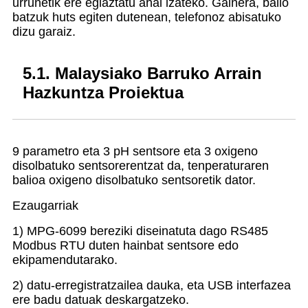
urrunetik ere egiaztatu ahal izateko. Gainera, balio
batzuk huts egiten dutenean, telefonoz abisatuko
dizu garaiz.
5.1. Malaysiako Barruko Arrain
Hazkuntza Proiektua
9 parametro eta 3 pH sentsore eta 3 oxigeno
disolbatuko sentsorerentzat da, tenperaturaren
balioa oxigeno disolbatuko sentsoretik dator.
Ezaugarriak
1) MPG-6099 bereziki diseinatuta dago RS485
Modbus RTU duten hainbat sentsore edo
ekipamendutarako.
2) datu-erregistratzailea dauka, eta USB interfazea
ere badu datuak deskargatzeko.