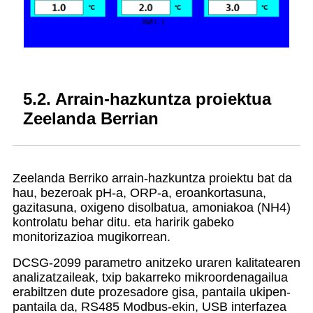
5.2. Arrain-hazkuntza proiektua
Zeelanda Berrian
Zeelanda Berriko arrain-hazkuntza proiektu bat da
hau, bezeroak pH-a, ORP-a, eroankortasuna,
gazitasuna, oxigeno disolbatua, amoniakoa (NH4)
kontrolatu behar ditu. eta haririk gabeko
monitorizazioa mugikorrean.
DCSG-2099 parametro anitzeko uraren kalitatearen
analizatzaileak, txip bakarreko mikroordenagailua
erabiltzen dute prozesadore gisa, pantaila ukipen-
pantaila da, RS485 Modbus-ekin, USB interfazea