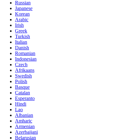
Russian
Japanese
Korean
Arabic
Irish
Greek
Turkish
Italian
Danish
Romanian
Indonesian
Czech
Afrikaans
Swedish
Polish
Basque
Catalan
Esperanto
Hindi
Lao
Albanian
Amharic
Armenian
Azerbaijani
Belarusian