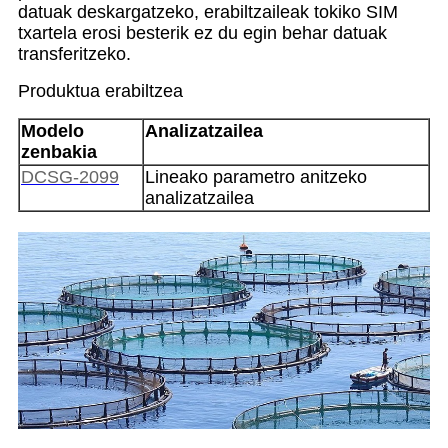
datuak deskargatzeko, erabiltzaileak tokiko SIM
txartela erosi besterik ez du egin behar datuak
transferitzeko.
Produktua erabiltzea
Modelo
Analizatzailea
zenbakia
DCSG-2099
Lineako parametro anitzeko
analizatzailea